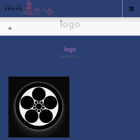
logo
logo
2019.03.19